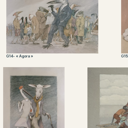
G14- « Agora »
G15