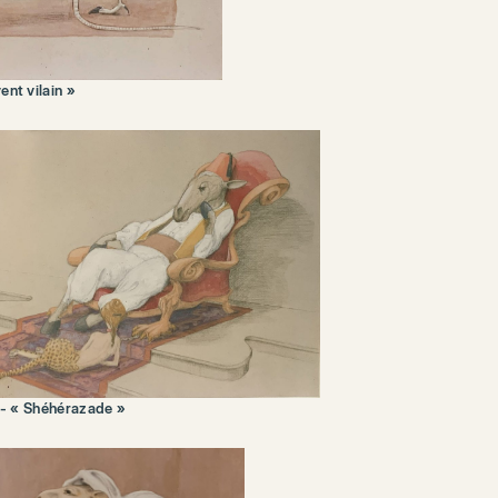
ent vilain »
- « Shéhérazade »