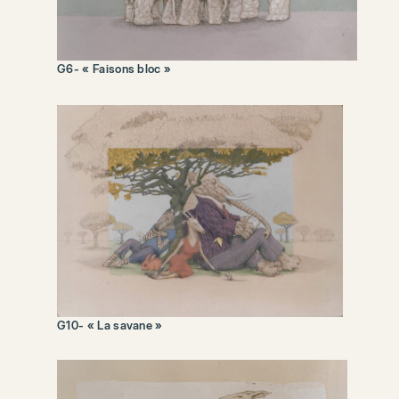
G6- « Faisons bloc »
G10- « La savane »