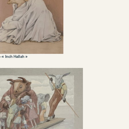
-« Inch Hallah »