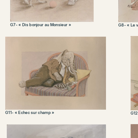
G7- « Dis bonjour au Monsieur »
G8- « Le v
G11- « Echec sur champ »
G12